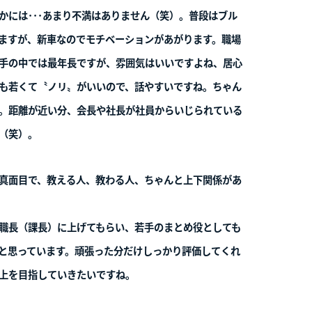
#06
ペレーター
千葉 悠人
INTER