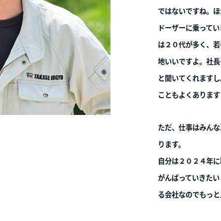
#05
施工管理
オ
土岐 慎一郎
重機オペレーター