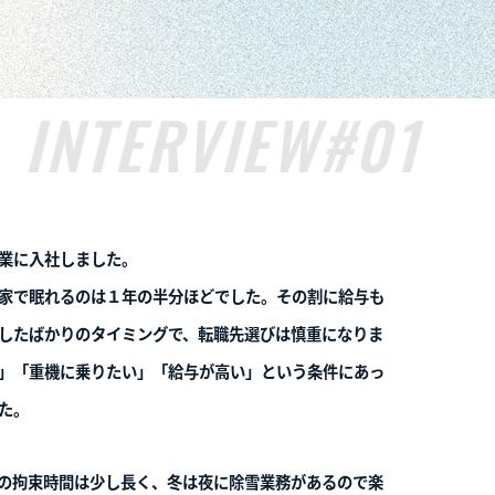
#03
機オペレーター
重機オペレータ
須田 吏来也
高田 祐汰