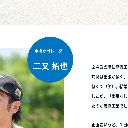
01
#02
重機オペレーター
重
吉田 怜央