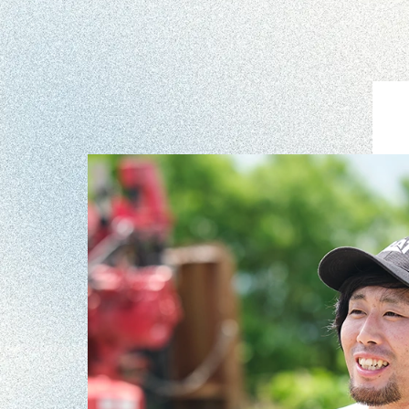
#
重機オペレーター
二又 拓也